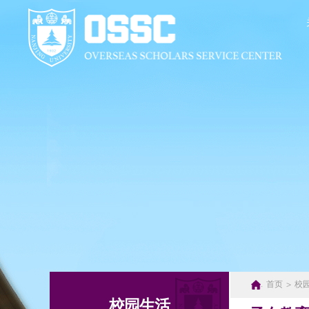
关于我们
服
签证
校内
欢迎
各类
财务
离职
.
首页
>
校
校园生活