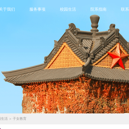
关于我们
服务事项
校园生活
院系指南
联
务事项
校园生活
及许可
校园卡及网络
住宿
因公出国（境）
包裹
医疗就诊
工作证明办理流程
子女教育
事项
汉语课程
离校
文化活动
联系我们
园生活
>
子女教育