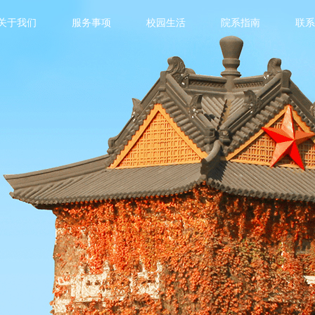
关于我们
服务事项
校园生活
院系指南
联
务事项
校园生活
及许可
校园卡及网络
住宿
因公出国（境）
包裹
医疗就诊
工作证明办理流程
子女教育
事项
汉语课程
离校
文化活动
联系我们